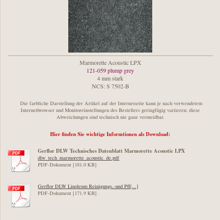
Marmorette Acoustic LPX
121-059 plump grey
4 mm stark
NCS: S 7502-B
Die farbliche Darstellung der Artikel auf der Internetseite kann je nach verwendetem
Internetbrowser und Monitoreinstellungen des Bestellers geringfügig variieren; diese
Abweichungen sind technisch nie ganz vermeidbar.
Hier finden Sie wichtige Informtionen als Download:
Gerflor DLW Technisches Datenblatt Marmorette Acoustic LPX
dlw_tech_marmorette_acoustic_de.pdf
PDF-Dokument [181.0 KB]
Gerflor DLW Linoleum Reinigungs.-und Pfl[...]
PDF-Dokument [171.9 KB]