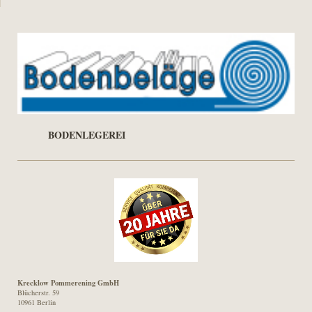
BODENLEGEREI
Krecklow Pommerening GmbH
Blücherstr. 59
10961 Berlin