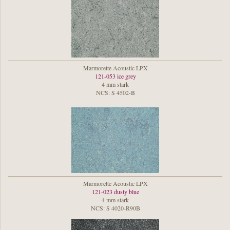
Marmorette Acoustic LPX
121-053 ice grey
4 mm stark
NCS: S 4502-B
Marmorette Acoustic LPX
121-023 dusty blue
4 mm stark
NCS: S 4020-R90B