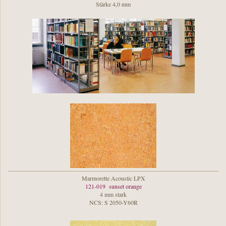
Stärke 4,0 mm
Marmorette Acoustic LPX
121-019 sunset orange
4 mm stark
NCS: S 2050-Y60R