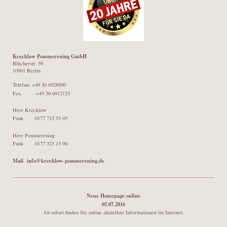
Krecklow Pommerening GmbH
Blücherstr. 59
10961 Berlin
Telefon: +49 30 6928890
Fax. +49 30 6912123
Herr Krecklow
Funk 0177 712 53 45
Herr Pommerening
Funk 0177 323 15 90
Mail info@krecklow-pommerening.de
Neue Homepage online
05.07.2016
Ab sofort finden Sie online aktuellste Informationen im Internet.